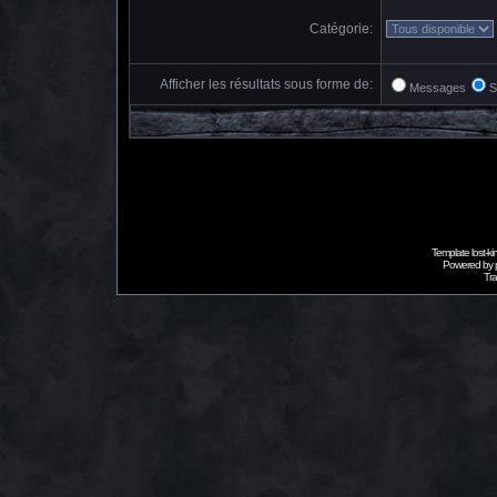
Catégorie:
Afficher les résultats sous forme de:
Messages
S
Template lost-
Powered by
Tra