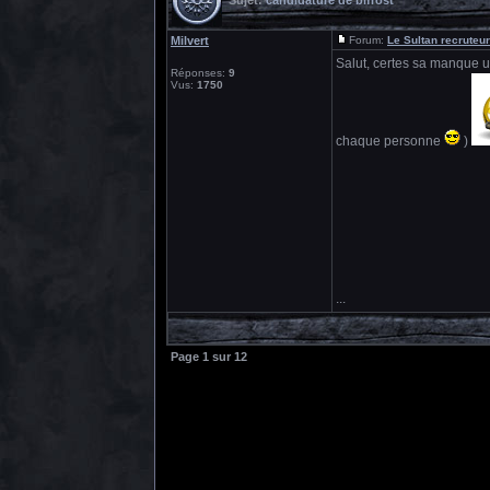
Milvert
Forum:
Le Sultan recruteur
Salut, certes sa manque u
Réponses:
9
Vus:
1750
chaque personne
)
...
Page
1
sur
12