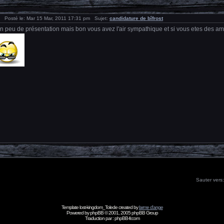
Posté le: Mar 15 Mar, 2011 17:31 pm Sujet:
candidature de bîfrost
n peu de présentation mais bon vous avez l'air sympathique et si vous etes des ami
Sauter vers
Template lost-kingdom_Tolede created by
larme d'ange
Powered by
phpBB
© 2001, 2005 phpBB Group
Traduction par :
phpBB-fr.com