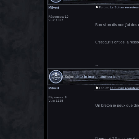
Milvert
Forum:
Le Sultan recruteur
Réponses:
10
Vus:
1967
Bon si on dis non j'ai de
C'est qu'ils ont de la res
...
Sujet:
chez le breton tout est bon
Milvert
Forum:
Le Sultan recruteur
Réponses:
8
Vus:
1725
Un breton je peux que di
Pourquoi ? Parce que dans