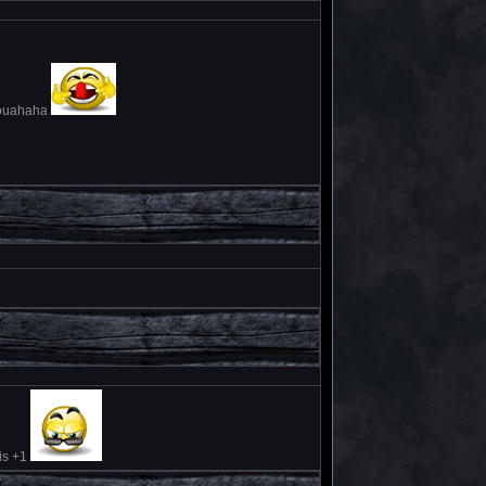
 mouahaha
dis +1