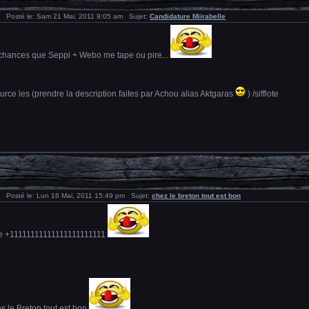
Posté le: Sam 21 Mai, 2011 9:05 am Sujet:
Candidature Miirabelle
s chances que Seppi + Webo me tape ou pire...
source les (prendre la description faites par Achou alias Aktgaras
) /sifflote
Posté le: Lun 16 Mai, 2011 15:49 pm Sujet:
chez le breton tout est bon
re +11111111111111111111111
 le Breton tout est bon