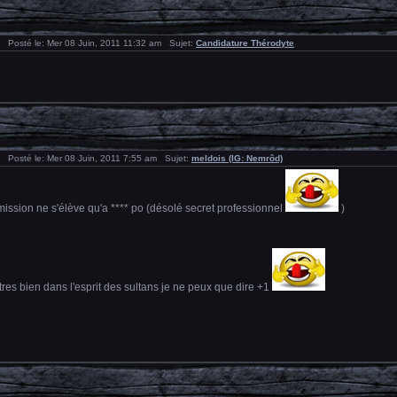
Posté le: Mer 08 Juin, 2011 11:32 am Sujet:
Candidature Thérodyte
Posté le: Mer 08 Juin, 2011 7:55 am Sujet:
meldois (IG: Nemrôd)
ssion ne s'élève qu'a **** po (désolé secret professionnel
)
tres bien dans l'esprit des sultans je ne peux que dire +1