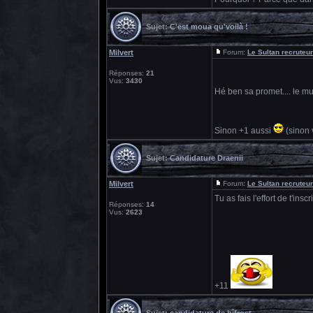
Sujet:
C'est moua qu'voilà !
Milvert
Forum:
Le Sultan recruteur
Réponses:
21
Vus:
3430
Hé ben sa promet.... le m
Sinon +1 aussi
(sinon v
Sujet:
Candidature Draenii
Milvert
Forum:
Le Sultan recruteur
Tu as fais l'effort de t'in
Réponses:
14
Vus:
2623
+11
Sujet:
candidature de bîfrost