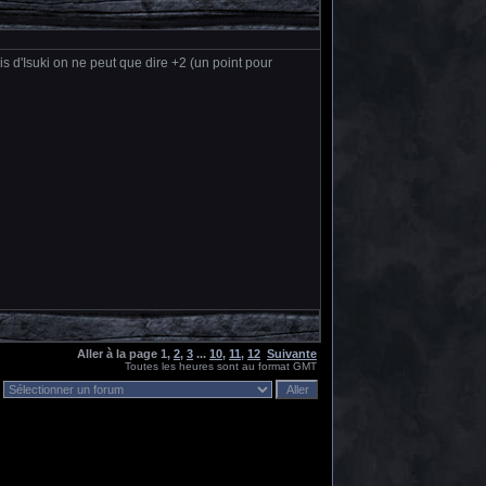
s d'Isuki on ne peut que dire +2 (un point pour
Aller à la page
1
,
2
,
3
...
10
,
11
,
12
Suivante
Toutes les heures sont au format GMT
: