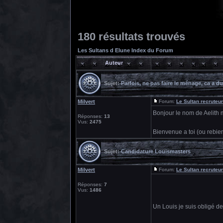
180 résultats trouvés
Les Sultans d Elune Index du Forum
Auteur
Sujet:
Parfois, ne pas faire le ménage, ca a du
Milvert
Forum:
Le Sultan recruteur
Bonjour le nom de Aelith 
Réponses:
13
Vus:
2475
Bienvenue a toi (ou rebi
Sujet:
Candidature Louismasters
Milvert
Forum:
Le Sultan recruteur
Réponses:
7
Vus:
1486
Un Louis je suis obligé