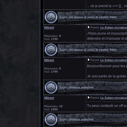
... ok je prend la ==> []... 
Sujet:
Un retour si vous le voulez bien.
Milvert
Forum:
Le Sultan recruteur
J'étais jeune et insouciant
Réponses:
9
détendre et m'amuser et dé
Vus:
1700
Sujet:
Un retour si vous le voulez bien.
Milvert
Forum:
Le Sultan recruteur
Bonjour/bonsoir pour les 
Réponses:
9
Vus:
1700
Je suis partis de la guilde
Sujet:
Divinéa paladine
Milvert
Forum:
Le Sultan recruteur
Tu peux contacté un off ou
Réponses:
12
Vus:
2266
Sujet:
Divinéa paladine