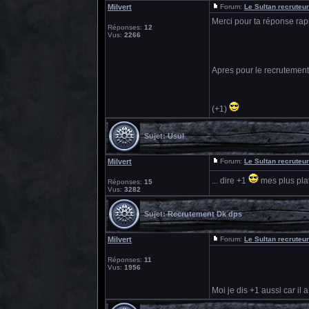
Milvert
Forum:
Le Sultan recruteur
Merci pour ta réponse rapi
Réponses:
12
Vus:
2266
Apres pour le recrutement
(+1)
Sujet:
Usul
Milvert
Forum:
Le Sultan recruteur
... dire +1
mes plus plat
Réponses:
15
Vus:
3282
Sujet:
Recrutement Dk dps
Milvert
Forum:
Le Sultan recruteur
Réponses:
11
Vus:
1956
Moi je dis +1 aussi car il 