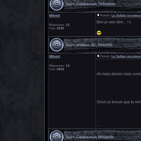
Sujet:
Candidature Thérodyte
Milvert
Forum:
Le Sultan recruteur
Ben je vais dire... +1
Réponses:
12
Vus:
2030
Sujet:
meldois (IG: Nemrôd)
Milvert
Forum:
Le Sultan recruteur
Réponses:
13
Vus:
2666
Ah mais derien mais commi
Sinon je trouve que tu ren
...
Sujet:
Candidature Miirabelle