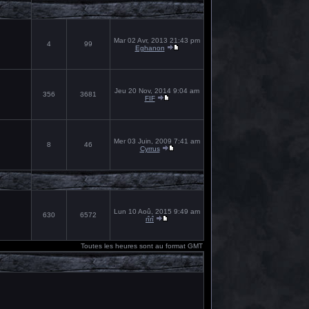
Mar 02 Avr, 2013 21:43 pm
4
99
Eghanon
Jeu 20 Nov, 2014 9:04 am
356
3681
FIF
Mer 03 Juin, 2009 7:41 am
8
46
Cyrrus
Lun 10 Aoû, 2015 9:49 am
630
6572
rîrî
Toutes les heures sont au format GMT