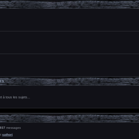
es
 à tous les sujets...
937
messages
st
sathori