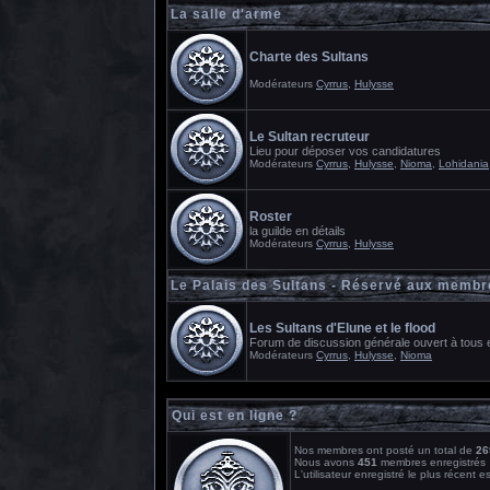
La salle d'arme
Charte des Sultans
Modérateurs
Cyrrus
,
Hulysse
Le Sultan recruteur
Lieu pour déposer vos candidatures
Modérateurs
Cyrrus
,
Hulysse
,
Nioma
,
Lohidania
Roster
la guilde en détails
Modérateurs
Cyrrus
,
Hulysse
Le Palais des Sultans - Réservé aux membr
Les Sultans d'Elune et le flood
Forum de discussion générale ouvert à tous et
Modérateurs
Cyrrus
,
Hulysse
,
Nioma
Qui est en ligne ?
Nos membres ont posté un total de
26
Nous avons
451
membres enregistrés
L'utilisateur enregistré le plus récent e